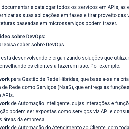
, documentar e catalogar todos os serviços em APIs, as
izar as suas aplicações em fases e tirar proveito das
iteturas baseadas em microsserviços podem trazer.
vídeo sobre DevOps:
precisa saber sobre DevOps
 está desenvolvendo e organizando soluções que utiliza
onselhando os clientes a fazerem isso. Por exemplo:
work
para Gestão de Rede Híbridas, que baseia-se na cri
de Rede como Serviços (NaaS), que entrega as funções
 APIs.
work
de Automação Inteligente, cujas interações e funç
ção podem ser expostas como serviços via API e consu
s áreas da empresa.
work
de Automação do Atendimento ao Cliente, com toda