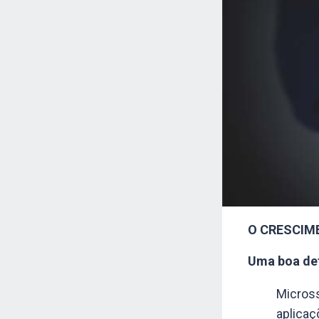
O CRESCIM
Uma boa def
Micross
aplicaç