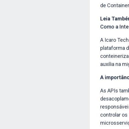
de Container
Leia També
Como a Intel
A Icaro Tech
plataforma d
conteineriza
auxilia na m
A importânc
As APIs tamb
desacoplame
responsávei
controlar os
microsserviç