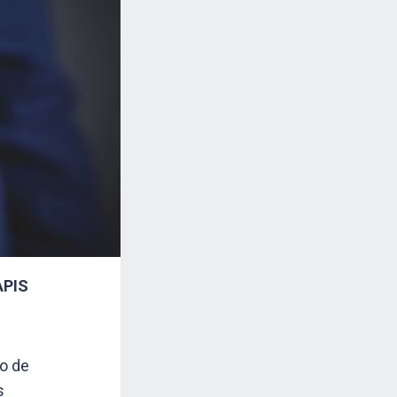
APIS
o de
s