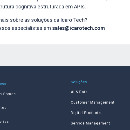
trutura cognitiva estruturada em APIs.
mais sobre as soluções da Icaro Tech?
ssos especialistas em
sales@icarotech.com
Soluções
esa
AI & Data
m Somos
Customer Management
ntes
Digital Products
erias
Service Management