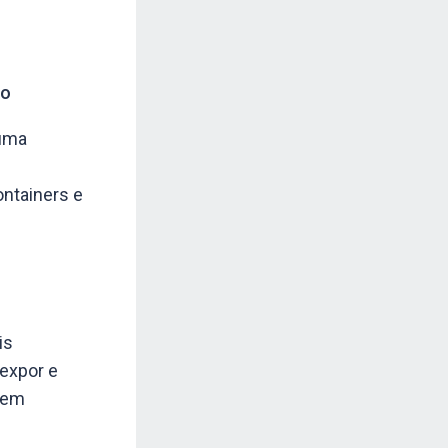
io
 uma
ontainers e
is
expor e
s em