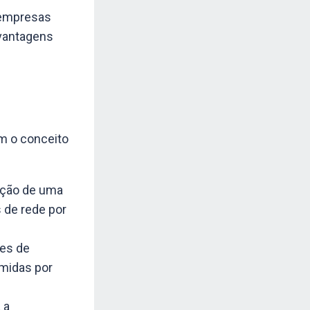
 empresas
 vantagens
m o conceito
ação de uma
 de rede por
ões de
midas por
 a