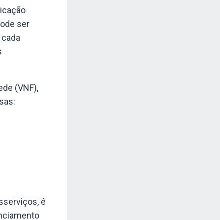
licação
pode ser
e cada
s
ede (VNF),
sas:
sserviços, é
renciamento