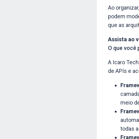
Ao organizar
podem modern
que as arqu
Assista ao 
O que você 
A Icaro Tech
de APIs e ac
Frame
camada 
meio de
Frame
automa
todas a
Frame