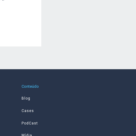
Conteúdo
Blog
Cases
PodCast
Mídia