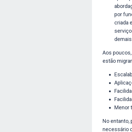
abordag
por fun
criada 
serviço
demais
Aos poucos,
estão migran
Escalab
Aplicaç
Facilid
Facilid
Menor t
No entanto, 
necessário q