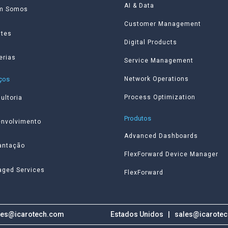
AI & Data
m Somos
Customer Management
ntes
Digital Products
erias
Service Management
iços
Network Operations
Process Optimization
ultoria
Produtos
nvolvimento
Advanced Dashboards
antação
FlexForward Device Manager
ged Services
FlexForward
les@icarotech.com
Estados Unidos | sales@icarote