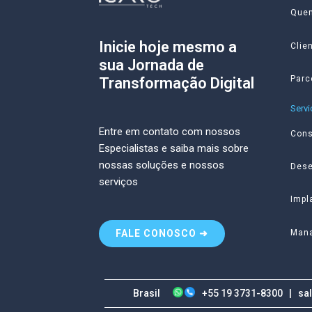
Que
Inicie hoje mesmo a
Clie
sua Jornada de
Parc
Transformação Digital
Serv
Entre em contato com nossos
Cons
Especialistas e saiba mais sobre
nossas soluções e nossos
Dese
serviços
Impl
Mana
FALE CONOSCO ➜
Brasil
+55 19 3731-8300 |
sa