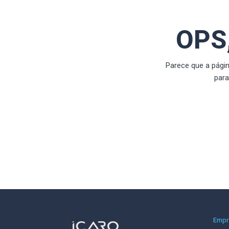
OPS
Parece que a pági
par
Empr